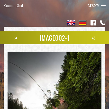
Raaum Gård
MENY
Jakt
Laksefiske
»
«
IMAGE002-1
Seterferie
Om oss
Kontakt