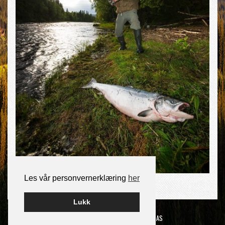
Les vår personvernerklæring
her
Lukk
Bygget på Wordpress av
Smart Media AS