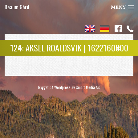
Raaum Gård
MENY
Jakt
Laksefiske
»
«
124: AKSEL ROALDSVIK | 1622160000
Seterferie
Om oss
Kontakt
Bygget på Wordpress av
Smart Media AS