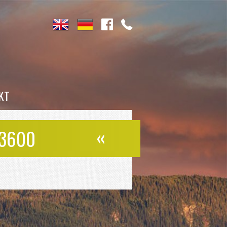
KT
«
43600