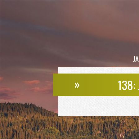
J
»
138: