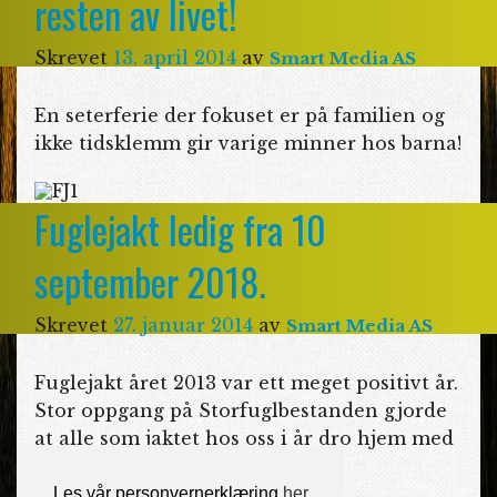
resten av livet!
Skrevet
13. april 2014
av
Smart Media AS
En seterferie der fokuset er på familien og
ikke tidsklemm gir varige minner hos barna!
Fuglejakt ledig fra 10
september 2018.
Skrevet
27. januar 2014
av
Smart Media AS
Fuglejakt året 2013 var ett meget positivt år.
Stor oppgang på Storfuglbestanden gjorde
at alle som jaktet hos oss i år dro hjem med
fangst.
Les vår personvernerklæring
her