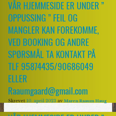
VÅR HJEMMESIDE ER UNDER ”
OPPUSSING ” FEIL OG
MANGLER KAN FOREKOMME,
VED BOOKING OG ANDRE
SPØRSMÅL TA KONTAKT PÅ
TLF 95874435/90686049
ELLER
Raaumgaard@gmail.com
Skrevet
10. april 2023
av
Maren Raaum Haug