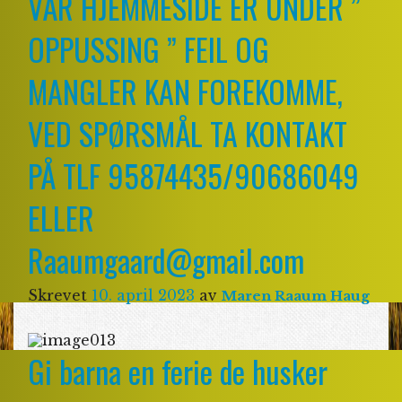
VÅR HJEMMESIDE ER UNDER ”
OPPUSSING ” FEIL OG
MANGLER KAN FOREKOMME,
VED SPØRSMÅL TA KONTAKT
PÅ TLF 95874435/90686049
ELLER
Raaumgaard@gmail.com
Skrevet
10. april 2023
av
Maren Raaum Haug
Gi barna en ferie de husker