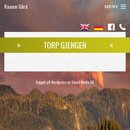
Raaum Gård
MENY
Jakt
Laksefiske
»
«
TORP GJENGEN
Seterferie
Om oss
Kontakt
Bygget på Wordpress av
Smart Media AS